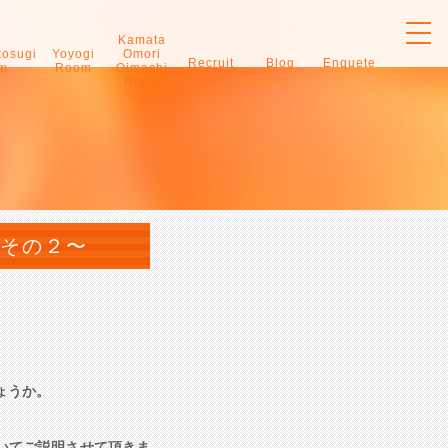
toggl
navig
Kamata
kosugi
Yoyogi
Omori
Recruit
Blog
Enquete
m
Room
Oimachi
Room
 その２〜
ょうか。
いてご説明させて頂きま