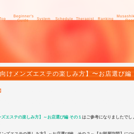
Beginner's
Musashi
Top
System
Schedule
Therapist
Ranking
Guide
Roo
向けメンズエステの楽しみ方】〜お店選び編
】
ンズエステの楽しみ方】～お店選び編 その１
はご参考になりましたでし
メンズエステの楽しみ方】～お店選び編 その２～【お部屋訪問】につ