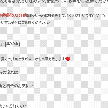
熟女達は身だしなみに気を使っている事をご理解ください(*'
約時間の1分前
(細かいww)に呼鈴押して頂くと嬉しいです(*´▽｀*)
たい方は受付にご連絡くださいね♪
』(#^^#)
、貴方の担当セラピストがお出迎え致します
らの流れは
認と料金のお支払い
終了10分前くらい)